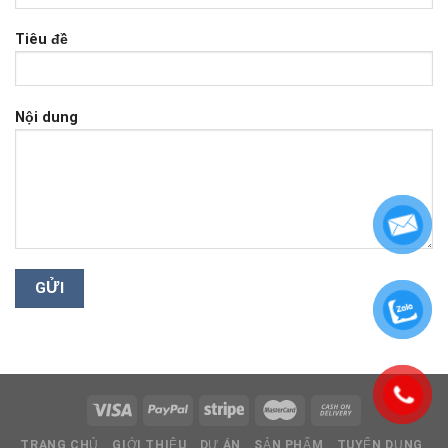
Tiêu đề
Nội dung
TRANG CHỦ
GIỚI THIỆU
DỰ ÁN
SẢN PHẨM
TUYỂN DỤNG