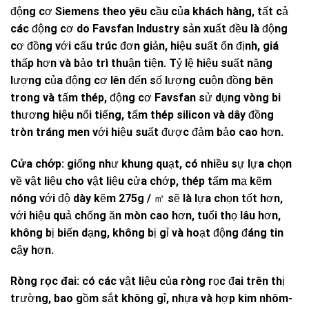
động cơ Siemens theo yêu cầu của khách hàng, tất cả
các động cơ do Favsfan Industry sản xuất đều là động
cơ đồng với cấu trúc đơn giản, hiệu suất ổn định, giá
thấp hơn và bảo trì thuận tiện. Tỷ lệ hiệu suất năng
lượng của động cơ lên ​​đến số lượng cuộn đồng bên
trong và tấm thép, động cơ Favsfan sử dụng vòng bi
thương hiệu nổi tiếng, tấm thép silicon và dây đồng
tròn tráng men với hiệu suất được đảm bảo cao hơn.
Cửa chớp:
giống như khung quạt, có nhiều sự lựa chọn
về vật liệu cho vật liệu cửa chớp, thép tấm mạ kẽm
nóng với độ dày kẽm 275g / ㎡ sẽ là lựa chọn tốt hơn,
với hiệu quả chống ăn mòn cao hơn, tuổi thọ lâu hơn,
không bị biến dạng, không bị gỉ và hoạt động đáng tin
cậy hơn.
Ròng rọc đai:
có các vật liệu của ròng rọc đai trên thị
trường, bao gồm sắt không gỉ, nhựa và hợp kim nhôm-