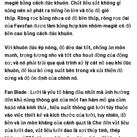
magiê bằng cách đúc khuôn. Chất liệu sắt không gỉ
nặng nên sẽ phát ra tiếng ồn lớn và tốc độ gió
thấp. Ròng rọc bằng nhựa có độ bền thấp, ròng rọc đai
của Favsfan được làm bằng hợp kim nhôm-magiê có độ
bền cao bằng cách đúc khuôn.
Với khuôn đúc ép nóng, độ dẻo dai tốt, chống ăn mòn
mạnh, trọng lượng nhẹ và tốt cho hoạt động của động
cơ; và nó phải trải qua quá trình xử lý cát nổ sau khi đúc
khuôn, để loại bỏ ứng suất bên trong và cải thiện độ
cứng và độ ổn định của chính nó.
Fan Blade
: Lưỡi là yếu tố hàng đầu nhất mà ảnh hưởng
đến khả năng thông gió của một fan hâm mộ gia cầm
hoặc nhà kính thải , hiệu suất thông gió lưỡi tùy thuộc
vào việc thiết kế và kích thước của lưỡi, tuy nhiên, độ
bền và ăn mòn kháng của cánh quạt là Cho đến vật liệu
của lưỡi dao, vật liệu lưỡi dao là sợi thủy tinh, thép