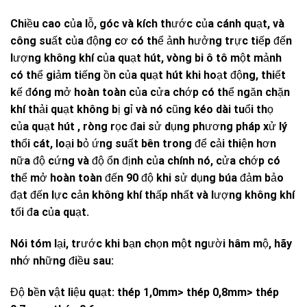
Chiều cao của lỗ, góc và kích thước của cánh quạt, và
công suất của động cơ có thể ảnh hưởng trực tiếp đến
lượng không khí của quạt hút, vòng bi ô tô một mảnh
có thể giảm tiếng ồn của quạt hút khi hoạt động, thiết
kế đóng mở hoàn toàn của cửa chớp có thể ngăn chặn
khí thải quạt không bị gỉ và nó cũng kéo dài tuổi thọ
của quạt hút , ròng rọc đai sử dụng phương pháp xử lý
thổi cát, loại bỏ ứng suất bên trong để cải thiện hơn
nữa độ cứng và độ ổn định của chính nó, cửa chớp có
thể mở hoàn toàn đến 90 độ khi sử dụng búa đảm bảo
đạt đến lực cản không khí thấp nhất và lượng không khí
tối đa của quạt.
Nói tóm lại, trước khi bạn chọn một người hâm mộ, hãy
nhớ những điều sau:
Độ bền vật liệu quạt: thép 1,0mm> thép 0,8mm> thép