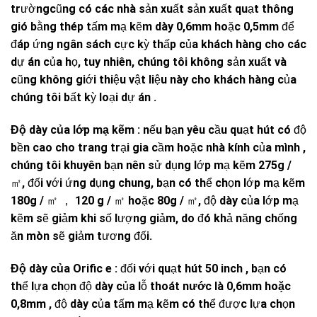
trườngcũng có các nhà sản xuất sản xuất quạt thông
gió bằng thép tấm mạ kẽm dày 0,6mm hoặc 0,5mm để
đáp ứng ngân sách cực kỳ thấp của khách hàng cho các
dự án của họ, tuy nhiên, chúng tôi không sản xuất và
cũng không giới thiệu vật liệu này cho khách hàng của
chúng tôi bất kỳ loại dự án .
Độ dày của lớp
mạ kẽm
: nếu bạn yêu cầu quạt hút có độ
bền cao cho trang trại gia cầm hoặc nhà kính của mình ,
chúng tôi khuyên bạn nên sử dụng lớp mạ kẽm 275g /
㎡, đối với ứng dụng chung, bạn có thể chọn lớp mạ kẽm
180g / ㎡ ， 120 g / ㎡ hoặc 80g / ㎡, độ dày của lớp mạ
kẽm sẽ giảm khi số lượng giảm, do đó khả năng chống
ăn mòn sẽ giảm tương đối.
Độ dày của
Orific
e
: đối với quạt hút 50 inch , bạn có
thể lựa chọn độ dày của lỗ thoát
nước là
0,6mm hoặc
0,8mm
, độ dày của tấm mạ kẽm có thể được lựa chọn