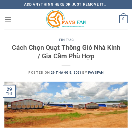
Skip
ADD ANYTHING HERE OR JUST REMOVE IT...
to
content
0
TIN TỨC
Cách Chọn Quạt Thông Gió Nhà Kính
/ Gia Cầm Phù Hợp
POSTED ON
29 THÁNG 5, 2021
BY
FAVSFAN
29
Th5