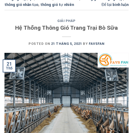
thông gió nhân tạo
,
thông gió tự nhiên
Để lại bình luận
GIẢI PHÁP
Hệ Thống Thông Gió Trang Trại Bò Sữa
POSTED ON
21 THÁNG 5, 2021
BY
FAVSFAN
21
Th5