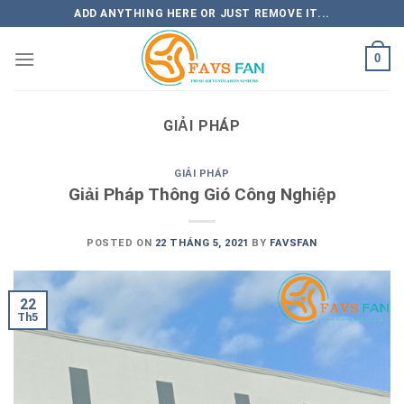
Skip
ADD ANYTHING HERE OR JUST REMOVE IT...
to
content
0
GIẢI PHÁP
GIẢI PHÁP
Giải Pháp Thông Gió Công Nghiệp
POSTED ON
22 THÁNG 5, 2021
BY
FAVSFAN
22
Th5