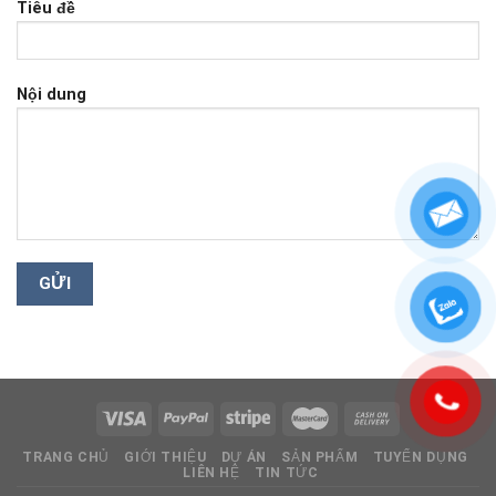
Tiêu đề
Nội dung
TRANG CHỦ
GIỚI THIỆU
DỰ ÁN
SẢN PHẨM
TUYỂN DỤNG
LIÊN HỆ
TIN TỨC