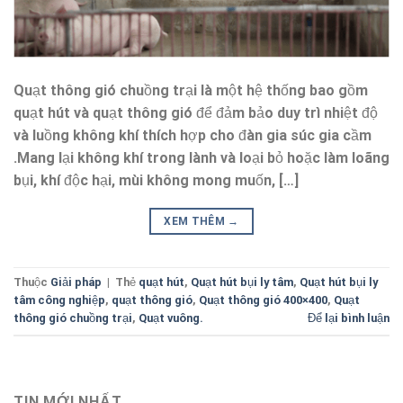
Quạt thông gió chuồng trại là một hệ thống bao gồm
quạt hút và quạt thông gió để đảm bảo duy trì nhiệt độ
và luồng không khí thích hợp cho đàn gia súc gia cầm
.Mang lại không khí trong lành và loại bỏ hoặc làm loãng
bụi, khí độc hại, mùi không mong muốn, […]
XEM THÊM
→
Thuộc
Giải pháp
|
Thẻ
quạt hút
,
Quạt hút bụi ly tâm
,
Quạt hút bụi ly
tâm công nghiệp
,
quạt thông gió
,
Quạt thông gió 400×400
,
Quạt
thông gió chuồng trại
,
Quạt vuông.
Để lại bình luận
TIN MỚI NHẤT