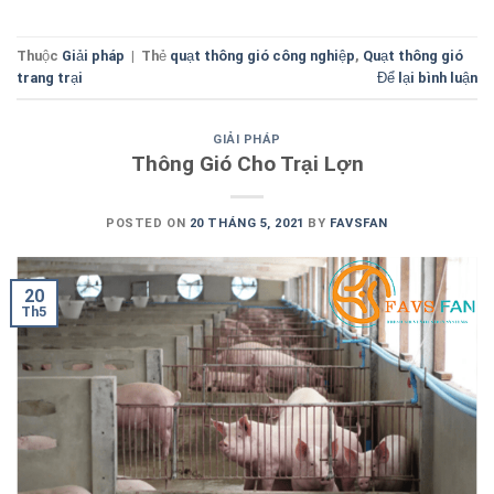
Thuộc
Giải pháp
|
Thẻ
quạt thông gió công nghiệp
,
Quạt thông gió
trang trại
Để lại bình luận
GIẢI PHÁP
Thông Gió Cho Trại Lợn
POSTED ON
20 THÁNG 5, 2021
BY
FAVSFAN
20
Th5