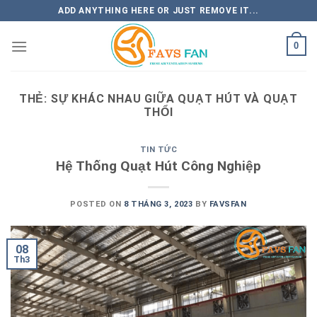
Skip
ADD ANYTHING HERE OR JUST REMOVE IT...
to
content
0
THẺ:
SỰ KHÁC NHAU GIỮA QUẠT HÚT VÀ QUẠT
THỔI
TIN TỨC
Hệ Thống Quạt Hút Công Nghiệp
POSTED ON
8 THÁNG 3, 2023
BY
FAVSFAN
08
Th3