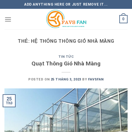
Skip
ADD ANYTHING HERE OR JUST REMOVE IT...
to
content
0
THẺ:
HỆ THỐNG THÔNG GIÓ NHÀ MÀNG
TIN TỨC
Quạt Thông Gió Nhà Màng
POSTED ON
25 THÁNG 3, 2023
BY
FAVSFAN
25
Th3