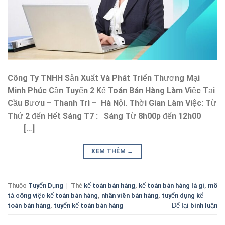
Công Ty TNHH Sản Xuất Và Phát Triển Thương Mại
Minh Phúc Cần Tuyển 2 Kế Toán Bán Hàng Làm Việc Tại
Cầu Bươu – Thanh Trì – Hà Nội. Thời Gian Làm Việc: Từ
Thứ 2 đến Hết Sáng T7 : Sáng Từ 8h00p đến 12h00
[…]
XEM THÊM
→
Thuộc
Tuyển Dụng
|
Thẻ
kế toán bán hàng
,
kế toán bán hàng là gì
,
mô
tả công việc kế toán bán hàng
,
nhân viên bán hàng
,
tuyển dụng kế
toán bán hàng
,
tuyển kế toán bán hàng
Để lại bình luận