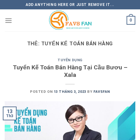
Skip
ADD ANYTHING HERE OR JUST REMOVE IT...
to
content
0
THẺ:
TUYỂN KẾ TOÁN BÁN HÀNG
TUYỂN DỤNG
Tuyển Kế Toán Bán Hàng Tại Cầu Bươu –
Xala
POSTED ON
13 THÁNG 3, 2023
BY
FAVSFAN
13
Th3